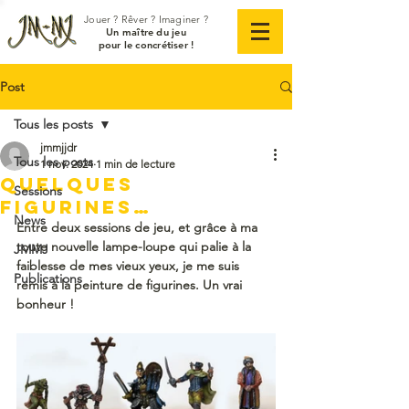
Jouer ? Rêver ? Imaginer ?
Un maître du jeu
pour le concrétiser !
Post
Tous les posts
jmmjjdr
Tous les posts
1 nov. 2024
1 min de lecture
quelques
Sessions
figurines…
News
Entre deux sessions de jeu, et grâce à ma 
toute nouvelle lampe-loupe qui palie à la 
JMMJ
faiblesse de mes vieux yeux, je me suis 
Publications
remis à la peinture de figurines. Un vrai 
bonheur !