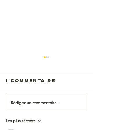
1 commentaire
Laelith.com
Rédigez un commentaire...
Loups-
Garous 
Thiercel
Les plus récents
+ Laelith