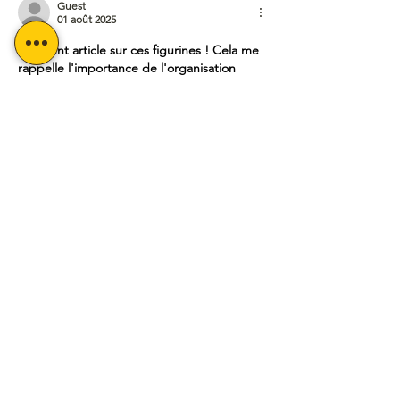
Guest
01 août 2025
Excellent article sur ces figurines ! Cela me 
rappelle l'importance de l'organisation 
dans nos espaces de jeu. En tant que 
passionné de jeux de rôle depuis plus de 
15 ans, j'ai remarqué que la présentation 
des figurines influence grandement 
l'immersion des joueurs.
L'art de la mise en scène 
ludique
L'organisation et la présentation des 
accessoires de jeu constituent un élément 
souvent négligé mais crucial pour créer une 
atmosphère authentique. Tout comme un 
metteur en scène théâtral, le maître de 
jeu…