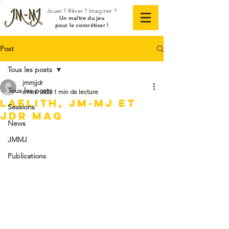
Jouer ? Rêver ? Imaginer ?
Un maître du jeu
pour le concrétiser !
Post
Tous les posts
jmmjjdr
Tous les posts
6 nov. 2022
1 min de lecture
LAELITH, JM-MJ et
Sessions
JDr Mag
News
JMMJ
Publications