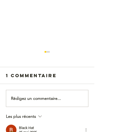
1 commentaire
Rédigez un commentaire...
Kroc le bô
Jeu de r
dédicacé
magazin
Les plus récents
Black Hat