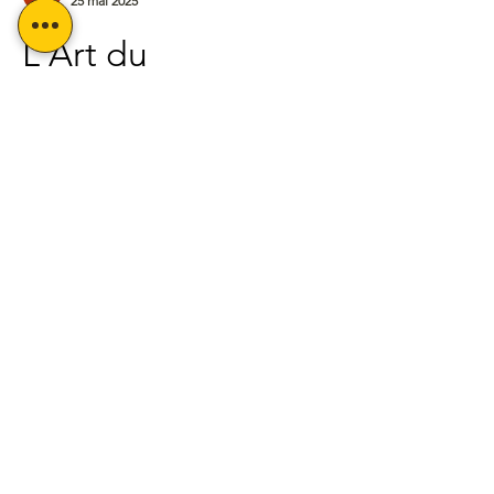
25 mai 2025
L'Art du 
Storytelling dans 
les JDR : 
Techniques 
Avancées pour MJ 
Experts
Le jeu de rôle moderne exige des maîtres 
de jeu une compréhension approfondie 
des mécaniques narratives. Au-delà des 
règles traditionnelles, l'expertise réside 
dans la maîtrise des techniques de 
storytelling immersif.