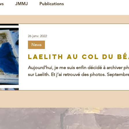
ws
JMMJ
Publications
26 janv. 2022
News
Laelith au Col du Bé
Aujourd’hui, je me suis enfin décidé à archiver p
sur Laelith. Et j’ai retrouvé des photos. Septembre