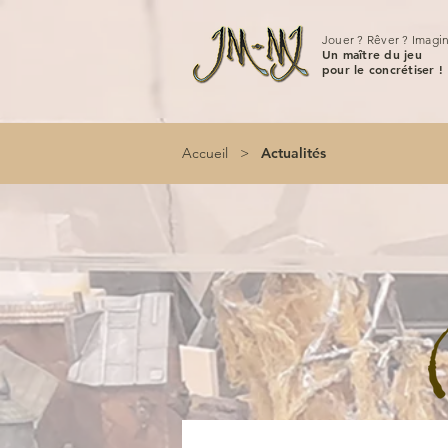
Jouer ? Rêver ? Imagin
Un maître du jeu
pour le concrétiser !
Accueil
>
Actualités