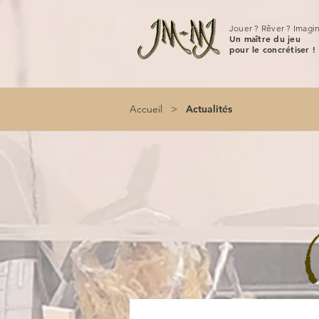
Jouer ? Rêver ? Imagin
Un maître du jeu
pour le concrétiser !
Accueil
>
Actualités