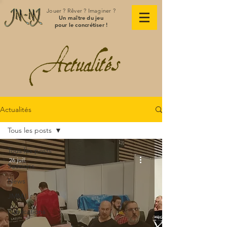
Jouer ? Rêver ? Imaginer ?
Un maître du jeu
pour le concrétiser !
Actualités
Tous les posts
Tous les posts
26 juil.
Sessions
News
JMMJ
Publications