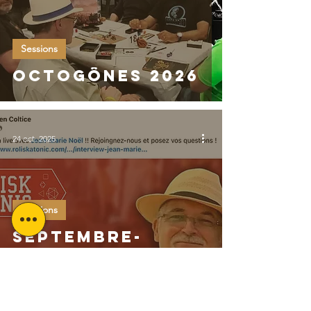
Sessions
Octogônes 2026
24 oct. 2025
Sessions
Septembre-
octobre 2025:
Jeu de rôle et
interview On
Fire!