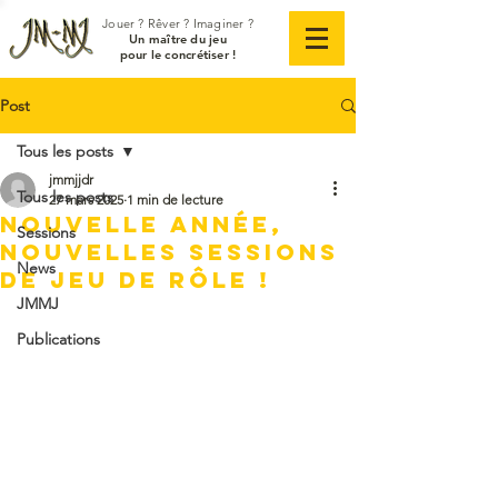
Jouer ? Rêver ? Imaginer ?
Un maître du jeu
pour le concrétiser !
Post
Tous les posts
jmmjjdr
Tous les posts
27 mars 2025
1 min de lecture
Nouvelle année,
Sessions
nouvelles sessions
News
de jeu de rôle !
JMMJ
Publications