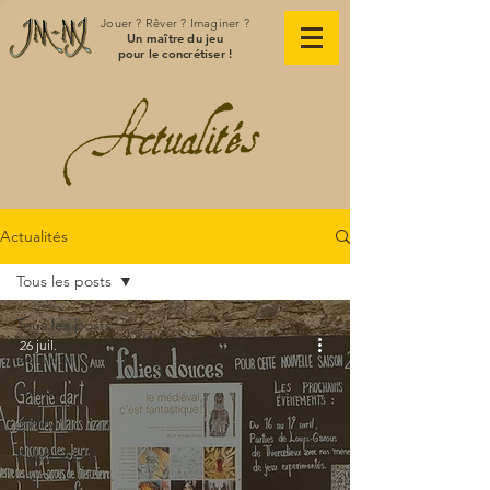
Jouer ? Rêver ? Imaginer ?
Un maître du jeu
pour le concrétiser !
Actualités
Tous les posts
Tous les posts
26 juil.
Sessions
News
JMMJ
Publications