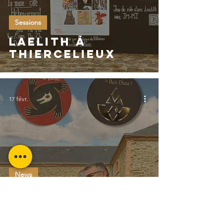
Sessions
Laelith à
Thiercelieux
17 févr.
News
Loups-Garous de
Thiercelieux +
Laelith !