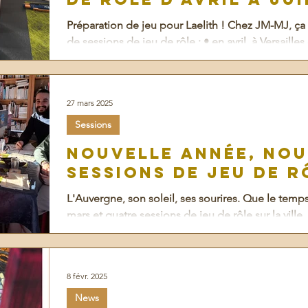
Préparation de jeu pour Laelith ! Chez JM-MJ, ç
de sessions de jeu de rôle : • en avril, à Versailles 
27 mars 2025
Sessions
Nouvelle année, nou
sessions de jeu de r
L'Auvergne, son soleil, ses sourires. Que le temps
mars et quatre sessions de jeu de rôle sur la ville..
8 févr. 2025
News