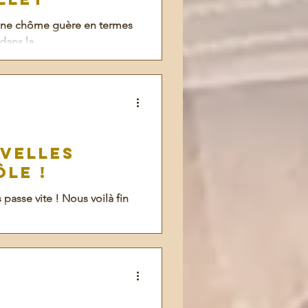
a ne chôme guère en termes
dans la...
velles
ôle !
 passe vite ! Nous voilà fin
.