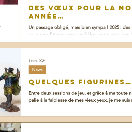
Des vœux pour la n
année…
Un passage obligé, mais bien sympa ! 2025 : des
pour mes futures sessions ? Non, je ne crois pas !
1 nov. 2024
News
quelques figurines…
Entre deux sessions de jeu, et grâce à ma toute 
palie à la faiblesse de mes vieux yeux, je me suis r