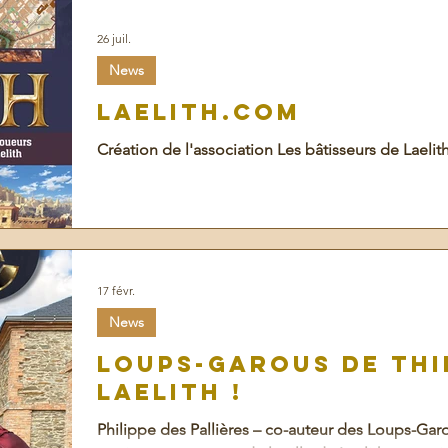
26 juil.
News
Laelith.com
Création de l'association Les bâtisseurs de Laelith
17 févr.
News
Loups-Garous de Thi
Laelith !
Philippe des Pallières – co-auteur des Loups-Garo