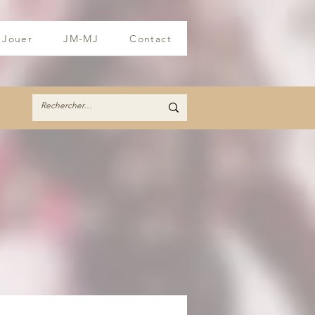
Jouer
JM-MJ
Contact