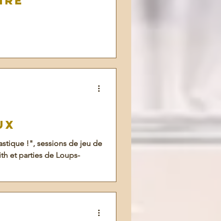
ire
ux
astique !", sessions de jeu de
ith et parties de Loups-