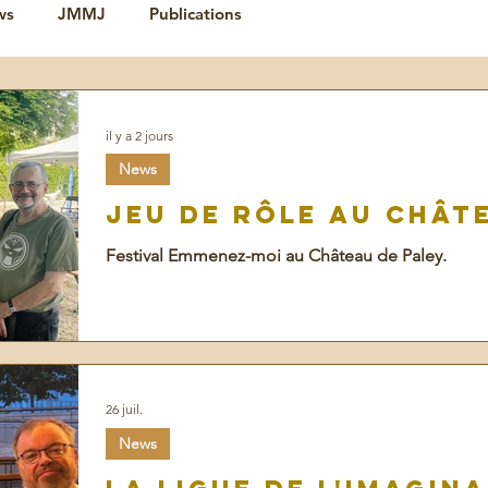
ws
JMMJ
Publications
il y a 2 jours
News
Jeu de rôle au chât
Festival Emmenez-moi au Château de Paley.
26 juil.
News